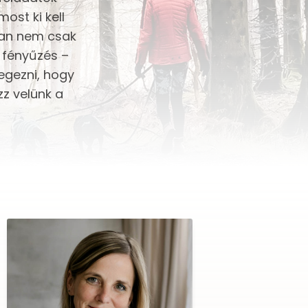
ost ki kell
 van nem csak
 fényűzés –
legezni, hogy
z velünk a