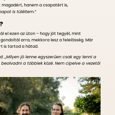
k magadért, hanem a csapatért is,
 napot is túléltem.”
e?
tál el ezen az úton – hogy jót tegyél, mint
 gondoltál arra, mekkora lesz a felelősség. Már
is tartod a hátad.
d:
„Milyen jó lenne egyszerűen csak egy lenni a
ől, beolvadni a többiek közé. Nem cipelve a vezetői