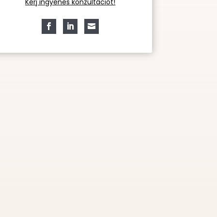
Kérj ingyenes konzultációt!


