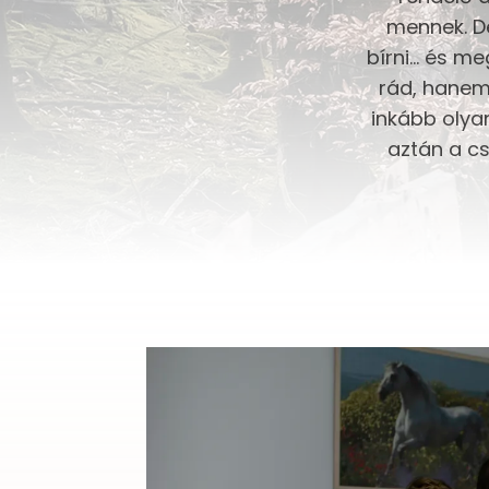
mennek. De
bírni… és me
rád, hanem
inkább olyan
aztán a c