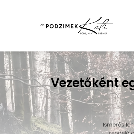
Vezetőként eg
Ismerős leh
rendelő d