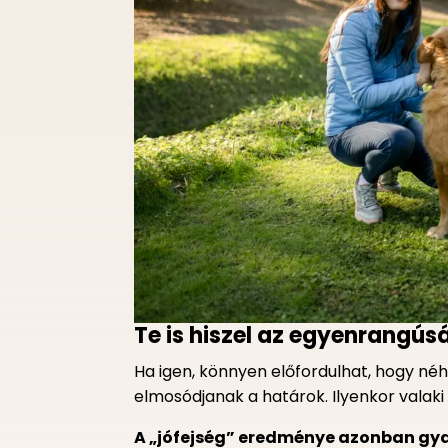
Te is hiszel az egyenrangú
Ha igen, könnyen előfordulhat, hogy né
elmosódjanak a határok. Ilyenkor valak
A „jófejség” eredménye azonban gy