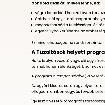
Gondold csak át, milyen lenne, ha:
végre lenne időd hosszú távon tervezn
építhetnél egy stabil csapatot ahelye
megoszthatnád a felelősséget, és rész
egyensúlyba kerülhetne az emberséged
Ez mind lehetséges, ha rendszerszinten
A Tűzoltások helyett progr
Ha te is olyan vezető vagy, aki egy sike
termel, hanem élénkséget, bizalmat és 
A program a csapat szívével, a vezetőv
Az egyéni kísérés során egy olyan teret
elfogadni, amiben vagy, és tovább erősí
Így lesz a vezetői támogatás tartóosz