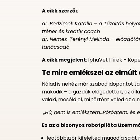
A cikk szerzői:
dr. Podzimek Katalin – a Tűzoltás hely
tréner és kreatív coach
dr. Nemes-Terényi Melinda – előadótárs
tanácsadó
A cikk megjelent:
lphaVet Hírek – Köpe
Te mire emlékszel az elmúl
Nálad is nehéz már szabad időpontot tal
működik – a gazdák elégedettek, az áll
valaki, meséld el, mi történt veled az 
„
Hú, nem is emlékszem…Pörögtem, és el
Ez az a bizonyos robotpilóta üzemm
legtöbbször kifelejted magad a saját