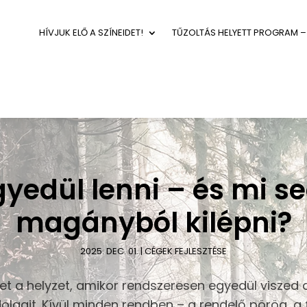
HÍVJUK ELŐ A SZÍNEIDET!
TŰZOLTÁS HELYETT PROGRAM –
yedül lenni – és mi se
magányból kilépni?
2025. DEC. 01.
|
CÉGEK FEJLESZTÉSE
et a helyzet, amikor rendszeresen egyedül viszed
olgait. Kívül minden rendben – a rendelő pörög, a