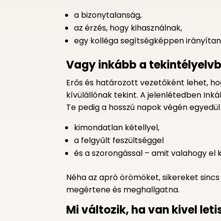
a bizonytalanság,
az érzés, hogy kihasználnak,
egy kolléga segítségképpen irányíta
Vagy inkább a tekintélyelvb
Erős és határozott vezetőként lehet,
kívülállónak tekint. A jelenlétedben I
Te pedig a hosszú napok végén egyedü
kimondatlan kétellyel,
a felgyűlt feszültséggel
és a szorongással – amit valahogy el ke
Néha az apró örömöket, sikereket sincs 
megértene és meghallgatna.
Mi változik, ha van kivel let